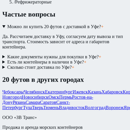
/
Рефрижераторные
Частые вопросы
Можно ли купить 20 футов с доставкой в Уфе?
+
Да. Рассчитаем доставку в Уфу, согласуем дату вывоза и тип
транспорта. Стоимость зависит от адреса и габаритов
контейнера.
Какие документы нужны для покупки в Уфе?
+
Есть ли контейнеры в наличии в Уфе?
+
Сколько стоит доставка по Уфе?
+
20 футов
в других городах
Чебоксары
Челябинск
Екатеринбург
Ижевск
Казань
Хабаровск
Ки
Новгород
Новосибирск
Омск
Пермь
Ростов-на-
Дону
Рязань
Самара
Саратов
Санкт-
Петербург
Тула
Тверь
Тюмень
Владивосток
Волгоград
Воронеж
Яр
ООО «ЗВ Транс»
Продажа и аренда морских контейнеров