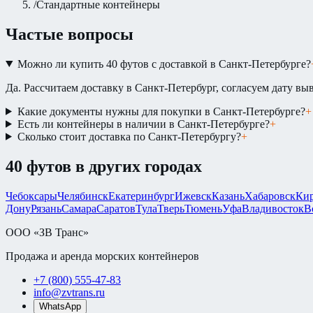
/
Стандартные контейнеры
Частые вопросы
Можно ли купить 40 футов с доставкой в Санкт-Петербурге?
Да. Рассчитаем доставку в Санкт-Петербург, согласуем дату выв
Какие документы нужны для покупки в Санкт-Петербурге?
+
Есть ли контейнеры в наличии в Санкт-Петербурге?
+
Сколько стоит доставка по Санкт-Петербургу?
+
40 футов
в других городах
Чебоксары
Челябинск
Екатеринбург
Ижевск
Казань
Хабаровск
Ки
Дону
Рязань
Самара
Саратов
Тула
Тверь
Тюмень
Уфа
Владивосток
В
ООО «ЗВ Транс»
Продажа и аренда морских контейнеров
+7 (800) 555-47-83
info@zvtrans.ru
WhatsApp