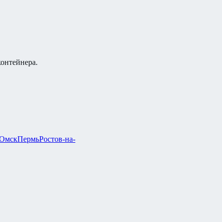
контейнера.
Омск
Пермь
Ростов-на-