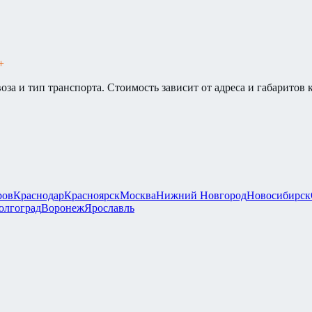
+
оза и тип транспорта. Стоимость зависит от адреса и габаритов 
ров
Краснодар
Красноярск
Москва
Нижний Новгород
Новосибирск
олгоград
Воронеж
Ярославль