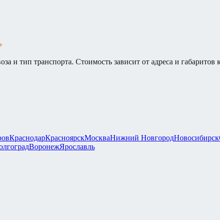
+
оза и тип транспорта. Стоимость зависит от адреса и габаритов 
ров
Краснодар
Красноярск
Москва
Нижний Новгород
Новосибирск
олгоград
Воронеж
Ярославль