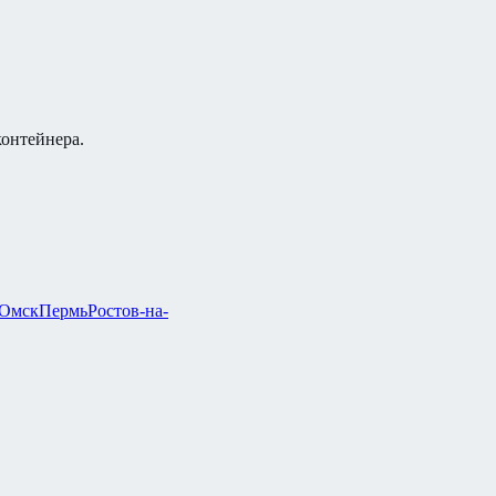
контейнера.
Омск
Пермь
Ростов-на-