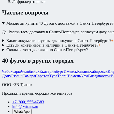
/
Рефрижераторные
Частые вопросы
Можно ли купить 40 футов с доставкой в Санкт-Петербурге?
Да. Рассчитаем доставку в Санкт-Петербург, согласуем дату выв
Какие документы нужны для покупки в Санкт-Петербурге?
+
Есть ли контейнеры в наличии в Санкт-Петербурге?
+
Сколько стоит доставка по Санкт-Петербургу?
+
40 футов
в других городах
Чебоксары
Челябинск
Екатеринбург
Ижевск
Казань
Хабаровск
Ки
Дону
Рязань
Самара
Саратов
Тула
Тверь
Тюмень
Уфа
Владивосток
В
ООО «ЗВ Транс»
Продажа и аренда морских контейнеров
+7 (800) 555-47-83
info@zvtrans.ru
WhatsApp