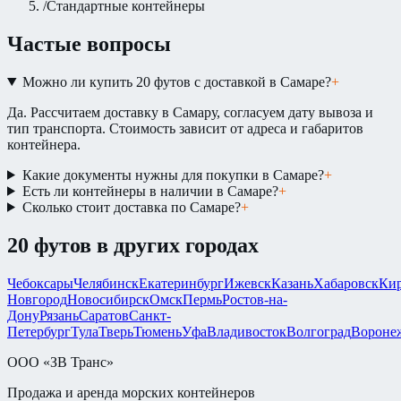
/
Стандартные контейнеры
Частые вопросы
Можно ли купить 20 футов с доставкой в Самаре?
+
Да. Рассчитаем доставку в Самару, согласуем дату вывоза и
тип транспорта. Стоимость зависит от адреса и габаритов
контейнера.
Какие документы нужны для покупки в Самаре?
+
Есть ли контейнеры в наличии в Самаре?
+
Сколько стоит доставка по Самаре?
+
20 футов
в других городах
Чебоксары
Челябинск
Екатеринбург
Ижевск
Казань
Хабаровск
Ки
Новгород
Новосибирск
Омск
Пермь
Ростов-на-
Дону
Рязань
Саратов
Санкт-
Петербург
Тула
Тверь
Тюмень
Уфа
Владивосток
Волгоград
Вороне
ООО «ЗВ Транс»
Продажа и аренда морских контейнеров