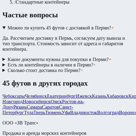
/
Стандартные контейнеры
Частые вопросы
Можно ли купить 45 футов с доставкой в Перми?
+
Да. Рассчитаем доставку в Пермь, согласуем дату вывоза и
тип транспорта. Стоимость зависит от адреса и габаритов
контейнера.
Какие документы нужны для покупки в Перми?
+
Есть ли контейнеры в наличии в Перми?
+
Сколько стоит доставка по Перми?
+
45 футов
в других городах
Чебоксары
Челябинск
Екатеринбург
Ижевск
Казань
Хабаровск
Ки
Новгород
Новосибирск
Омск
Ростов-на-
Дону
Рязань
Самара
Саратов
Санкт-
Петербург
Тула
Тверь
Тюмень
Уфа
Владивосток
Волгоград
Вороне
ООО «ЗВ Транс»
Продажа и аренда морских контейнеров