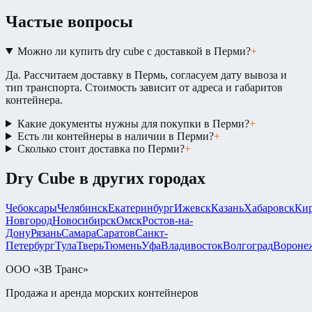
Частые вопросы
Можно ли купить dry cube с доставкой в Перми?
+
Да. Рассчитаем доставку в Пермь, согласуем дату вывоза и
тип транспорта. Стоимость зависит от адреса и габаритов
контейнера.
Какие документы нужны для покупки в Перми?
+
Есть ли контейнеры в наличии в Перми?
+
Сколько стоит доставка по Перми?
+
Dry Cube
в других городах
Чебоксары
Челябинск
Екатеринбург
Ижевск
Казань
Хабаровск
Ки
Новгород
Новосибирск
Омск
Ростов-на-
Дону
Рязань
Самара
Саратов
Санкт-
Петербург
Тула
Тверь
Тюмень
Уфа
Владивосток
Волгоград
Вороне
ООО «ЗВ Транс»
Продажа и аренда морских контейнеров