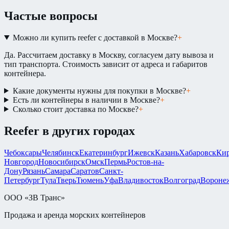
Частые вопросы
Можно ли купить reefer с доставкой в Москве?
+
Да. Рассчитаем доставку в Москву, согласуем дату вывоза и
тип транспорта. Стоимость зависит от адреса и габаритов
контейнера.
Какие документы нужны для покупки в Москве?
+
Есть ли контейнеры в наличии в Москве?
+
Сколько стоит доставка по Москве?
+
Reefer
в других городах
Чебоксары
Челябинск
Екатеринбург
Ижевск
Казань
Хабаровск
Ки
Новгород
Новосибирск
Омск
Пермь
Ростов-на-
Дону
Рязань
Самара
Саратов
Санкт-
Петербург
Тула
Тверь
Тюмень
Уфа
Владивосток
Волгоград
Вороне
ООО «ЗВ Транс»
Продажа и аренда морских контейнеров