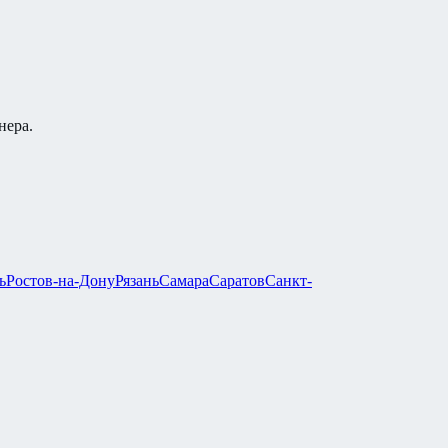
нера.
ь
Ростов-на-Дону
Рязань
Самара
Саратов
Санкт-