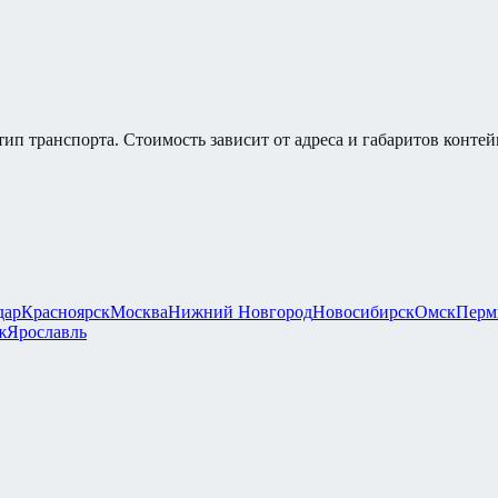
тип транспорта. Стоимость зависит от адреса и габаритов контей
дар
Красноярск
Москва
Нижний Новгород
Новосибирск
Омск
Перм
ж
Ярославль