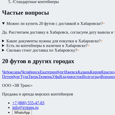
/
Стандартные контейнеры
Частые вопросы
Можно ли купить 20 футов с доставкой в Хабаровске?
+
Да. Рассчитаем доставку в Хабаровск, согласуем дату вывоза и 
Какие документы нужны для покупки в Хабаровске?
+
Есть ли контейнеры в наличии в Хабаровске?
+
Сколько стоит доставка по Хабаровску?
+
20 футов
в других городах
Чебоксары
Челябинск
Екатеринбург
Ижевск
Казань
Киров
Красно
Петербург
Тула
Тверь
Тюмень
Уфа
Владивосток
Волгоград
Вороне
ООО «ЗВ Транс»
Продажа и аренда морских контейнеров
+7 (800) 555-47-83
info@zvtrans.ru
WhatsApp